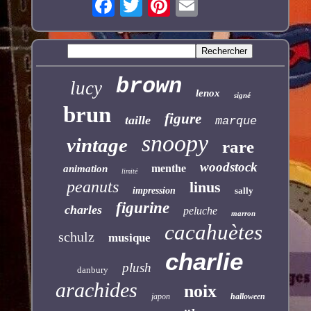
brown
lucy
lenox
signé
brun
figure
taille
marque
snoopy
vintage
rare
woodstock
menthe
animation
limité
peanuts
linus
impression
sally
figurine
charles
peluche
marron
cacahuètes
schulz
musique
charlie
plush
danbury
arachides
noix
japon
halloween