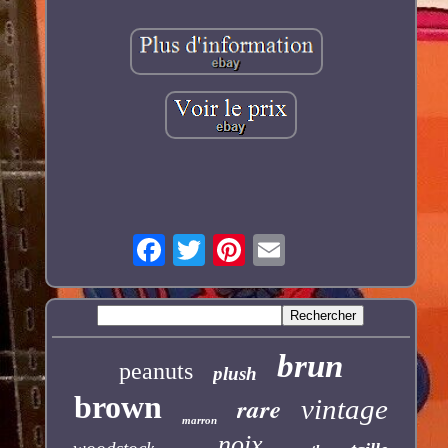
brun
peanuts
plush
brown
rare
vintage
marron
noix