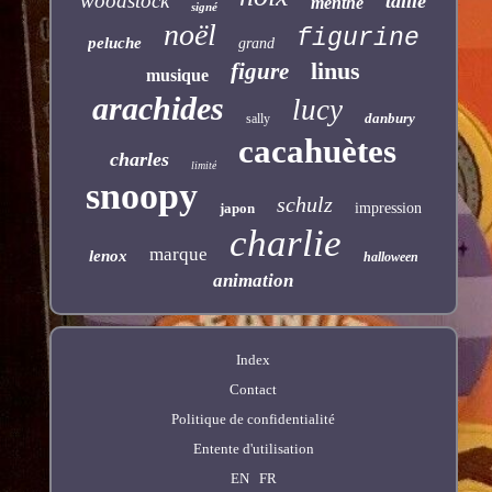
woodstock
taille
menthe
signé
noël
figurine
peluche
grand
linus
figure
musique
arachides
lucy
danbury
sally
cacahuètes
charles
limité
snoopy
schulz
japon
impression
charlie
marque
lenox
halloween
animation
Index
Contact
Politique de confidentialité
Entente d'utilisation
EN
FR