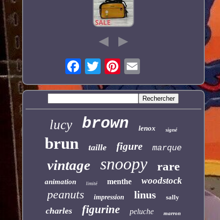
brown
lucy
lenox
signé
brun
figure
taille
marque
snoopy
vintage
rare
woodstock
menthe
animation
limité
peanuts
linus
impression
sally
figurine
charles
peluche
marron