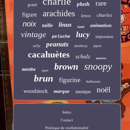
charlie
rare
plush
grand
arachides
figure
charles
lenox
noix
linus
taille
animation
limité
vintage
lucy
peluche
impression
peanuts
sally
danbury
japon
cacahuètes
schulz
marron
snoopy
brown
menthe
signé
brun
figurine
halloween
noël
woodstock
marque
musique
Index
Contact
Politique de confidentialité