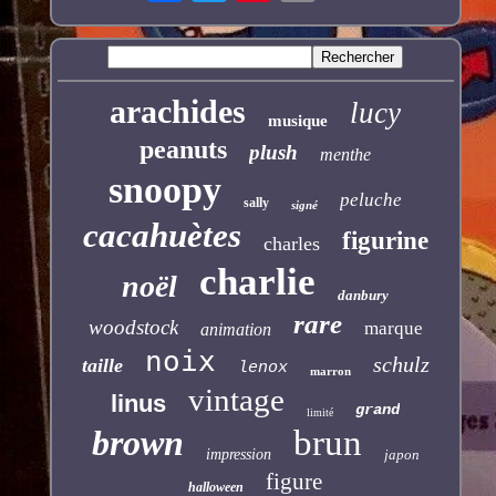
arachides
lucy
musique
peanuts
plush
menthe
snoopy
peluche
sally
signé
cacahuètes
figurine
charles
charlie
noël
danbury
rare
woodstock
marque
animation
noix
schulz
taille
lenox
marron
vintage
linus
grand
limité
brown
brun
impression
japon
figure
halloween