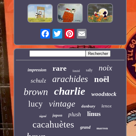
noix
rare
impression
sally
limité
arachides
noël
schulz
charlie
brown
woodstock
vintage
lucy
lenox
danbury
linus
plush
japon
signé
cacahuètes
grand
marron