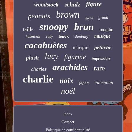
figure
schulz
woodstock
brown
peanuts
grand
limité
snoopy
brun
taille
menthe
musique
lenox
danbury
halloween
sally
cacahuètes
peluche
marque
lucy
figurine
plush
impression
arachides
rare
charles
charlie
noix
animation
japon
noël
Index
Contact
Politique de confidentialité