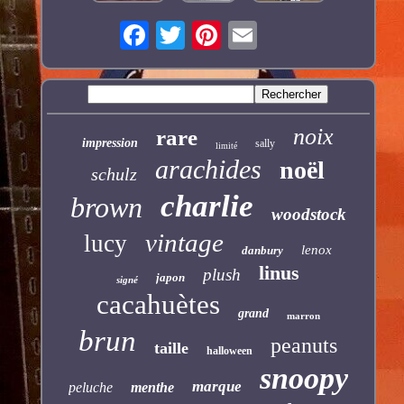
noix
rare
impression
sally
limité
arachides
noël
schulz
charlie
brown
woodstock
vintage
lucy
lenox
danbury
linus
plush
japon
signé
cacahuètes
grand
marron
brun
peanuts
taille
halloween
snoopy
marque
peluche
menthe