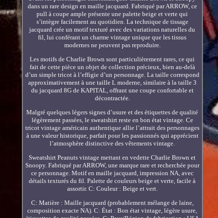
dans un rare design en maille jacquard. Fabriqué par ARROW, ce
pull à coupe ample présente une palette beige et verte qui
s’intègre facilement au quotidien. La technique de tissage
jacquard crée un motif texturé avec des variations naturelles du
fil, lui conférant un charme vintage unique que les tissus
modernes ne peuvent pas reproduire.
Les motifs de Charlie Brown sont particulièrement rares, ce qui
fait de cette pièce un objet de collection précieux, bien au-delà
d’un simple tricot à l’effigie d’un personnage. La taille correspond
approximativement à une taille L moderne, similaire à la taille 3
du jacquard 8G de KAPITAL, offrant une coupe confortable et
décontractée.
Malgré quelques légers signes d’usure et des étiquettes de qualité
légèrement passées, le sweatshirt reste en bon état vintage. Ce
tricot vintage américain authentique allie l’attrait des personnages
à une valeur historique, parfait pour les passionnés qui apprécient
l’atmosphère distinctive des vêtements vintage.
Sweatshirt Peanuts vintage mettant en vedette Charlie Brown et
Snoopy. Fabriqué par ARROW, une marque rare et recherchée pour
ce personnage. Motif en maille jacquard, impression NA, avec
détails texturés du fil. Palette de couleurs beige et verte, facile à
assortir. C: Couleur : Beige et vert.
C: Matière : Maille jacquard (probablement mélange de laine,
composition exacte NA). C: État : Bon état vintage, légère usure,