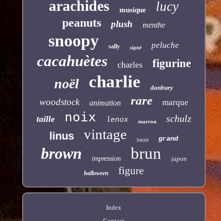
arachides
lucy
musique
peanuts
plush
menthe
snoopy
peluche
sally
signé
cacahuètes
figurine
charles
charlie
noël
danbury
rare
woodstock
marque
animation
noix
schulz
taille
lenox
marron
vintage
linus
grand
limité
brown
brun
impression
japon
figure
halloween
Index
Contact