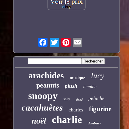
arachides
lucy
musique
peanuts
plush
menthe
snoopy
peluche
sally
signé
cacahuètes
figurine
charles
charlie
noël
danbury