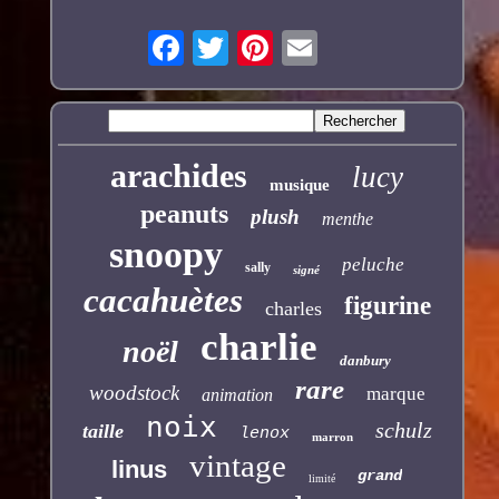
arachides
lucy
musique
peanuts
plush
menthe
snoopy
peluche
sally
signé
cacahuètes
figurine
charles
charlie
noël
danbury
rare
woodstock
marque
animation
noix
schulz
taille
lenox
marron
vintage
linus
grand
limité