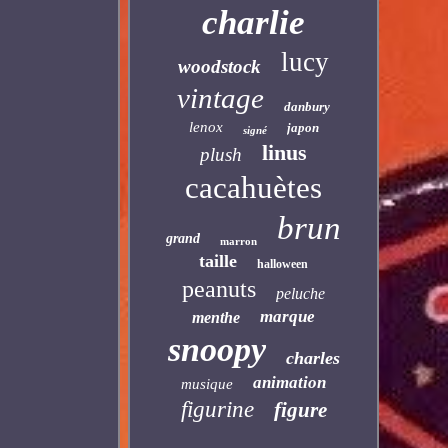
charlie
lucy
woodstock
vintage
danbury
lenox
japon
signé
linus
plush
cacahuètes
brun
grand
marron
taille
halloween
peanuts
peluche
marque
menthe
snoopy
charles
animation
musique
figurine
figure