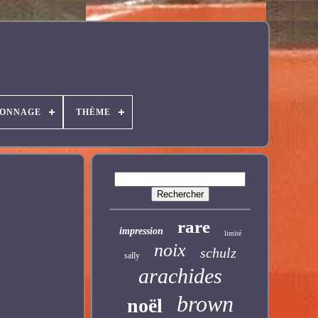
SONNAGE
THÈME
rare
impression
limité
noix
schulz
sally
arachides
brown
noël