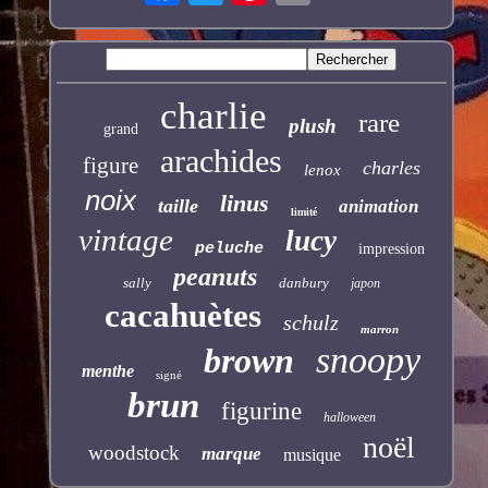
charlie
rare
plush
grand
arachides
figure
charles
lenox
noix
linus
taille
animation
limité
vintage
lucy
peluche
impression
peanuts
sally
danbury
japon
cacahuètes
schulz
marron
snoopy
brown
menthe
signé
brun
figurine
halloween
noël
woodstock
marque
musique