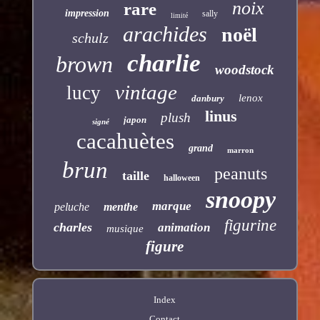
noix
rare
impression
sally
limité
arachides
noël
schulz
charlie
brown
woodstock
vintage
lucy
lenox
danbury
linus
plush
japon
signé
cacahuètes
grand
marron
brun
peanuts
taille
halloween
snoopy
marque
peluche
menthe
figurine
charles
animation
musique
figure
Index
Contact