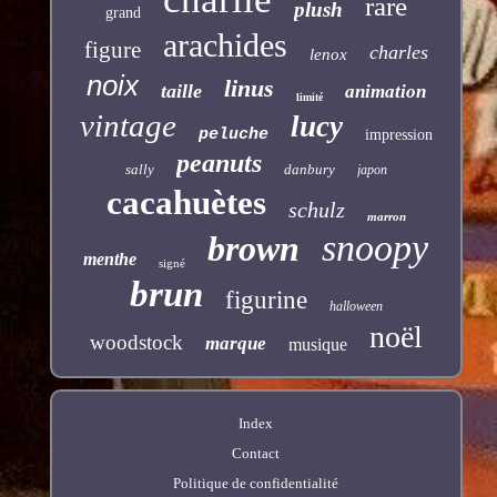
rare
plush
grand
arachides
figure
charles
lenox
noix
linus
taille
animation
limité
vintage
lucy
peluche
impression
peanuts
sally
danbury
japon
cacahuètes
schulz
marron
snoopy
brown
menthe
signé
brun
figurine
halloween
noël
woodstock
marque
musique
Index
Contact
Politique de confidentialité