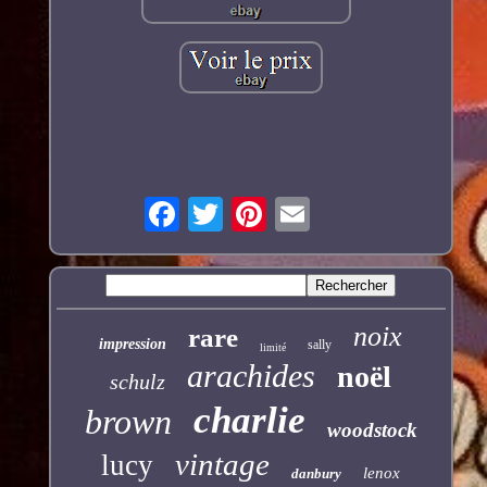
noix
rare
impression
sally
limité
arachides
noël
schulz
charlie
brown
woodstock
vintage
lucy
lenox
danbury