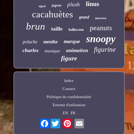
linus
plush
japon
signé
cacahuètes
grand
marron
brun
peanuts
taille
halloween
snoopy
marque
peluche
menthe
figurine
charles
animation
musique
figure
Index
Contact
Politique de confidentialité
Entente d'utilisation
EN
FR
Facebook