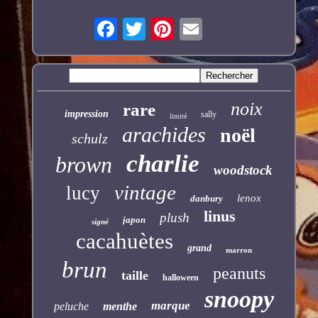
noix
rare
impression
sally
limité
arachides
noël
schulz
charlie
brown
woodstock
vintage
lucy
lenox
danbury
linus
plush
japon
signé
cacahuètes
grand
marron
brun
peanuts
taille
halloween
snoopy
marque
peluche
menthe