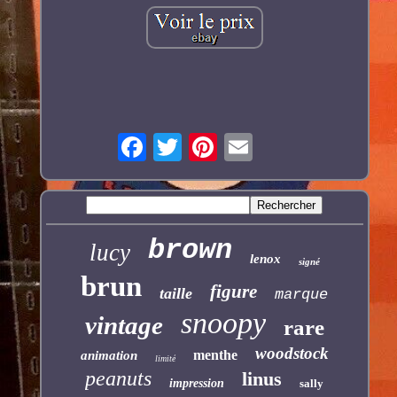
brown
lucy
lenox
signé
brun
figure
taille
marque
snoopy
vintage
rare
woodstock
menthe
animation
limité
peanuts
linus
impression
sally