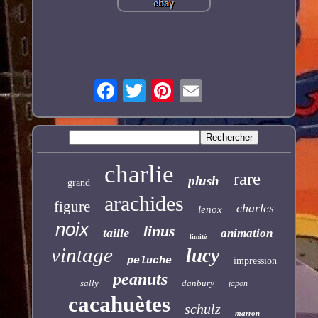
charlie
rare
plush
grand
arachides
figure
charles
lenox
noix
linus
taille
animation
limité
vintage
lucy
peluche
impression
peanuts
sally
danbury
japon
cacahuètes
schulz
marron