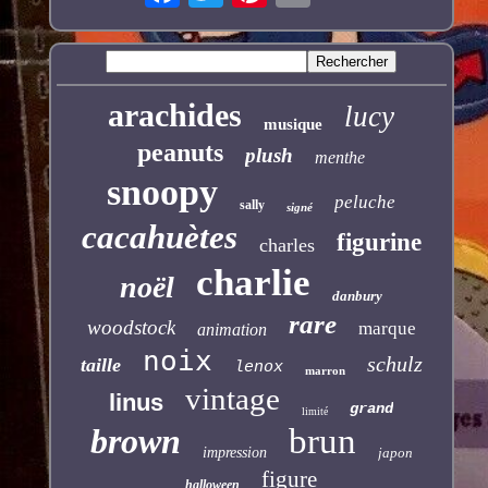
arachides
lucy
musique
peanuts
plush
menthe
snoopy
peluche
sally
signé
cacahuètes
figurine
charles
charlie
noël
danbury
rare
woodstock
marque
animation
noix
schulz
taille
lenox
marron
vintage
linus
grand
limité
brown
brun
impression
japon
figure
halloween