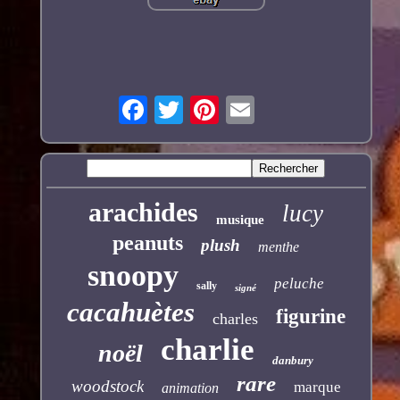
arachides
lucy
musique
peanuts
plush
menthe
snoopy
peluche
sally
signé
cacahuètes
figurine
charles
charlie
noël
danbury
rare
woodstock
marque
animation