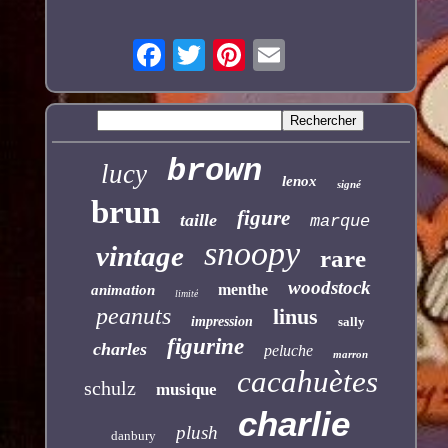
brown
lucy
lenox
signé
brun
figure
taille
marque
snoopy
vintage
rare
woodstock
menthe
animation
limité
peanuts
linus
impression
sally
figurine
charles
peluche
marron
cacahuètes
schulz
musique
charlie
plush
danbury