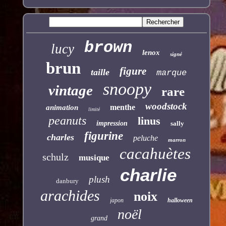
brown
lucy
lenox
signé
brun
figure
taille
marque
snoopy
vintage
rare
woodstock
menthe
animation
limité
peanuts
linus
impression
sally
figurine
charles
peluche
marron
cacahuètes
schulz
musique
charlie
plush
danbury
arachides
noix
japon
halloween
noël
grand