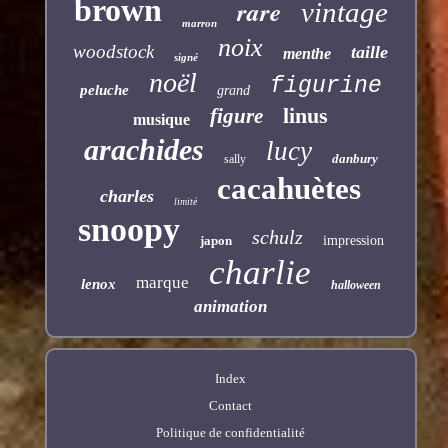
brown
rare
vintage
marron
noix
woodstock
taille
menthe
signé
noël
figurine
peluche
grand
linus
figure
musique
arachides
lucy
danbury
sally
cacahuètes
charles
limité
snoopy
schulz
japon
impression
charlie
marque
lenox
halloween
animation
Index
Contact
Politique de confidentialité