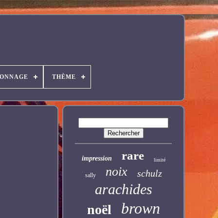
SONNAGE
THÈME
rare
impression
limité
noix
schulz
sally
arachides
brown
noël