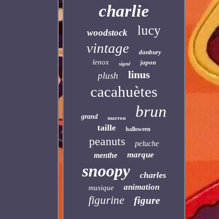
charlie
lucy
woodstock
vintage
danbury
lenox
japon
signé
linus
plush
cacahuètes
brun
grand
marron
taille
halloween
peanuts
peluche
marque
menthe
snoopy
charles
animation
musique
figurine
figure