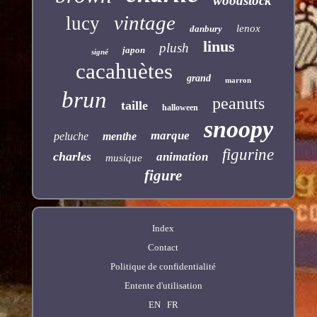
woodstock
vintage
lucy
lenox
danbury
linus
plush
japon
signé
cacahuètes
grand
marron
brun
peanuts
taille
halloween
snoopy
marque
peluche
menthe
figurine
charles
animation
musique
figure
Index
Contact
Politique de confidentialité
Entente d'utilisation
EN
FR