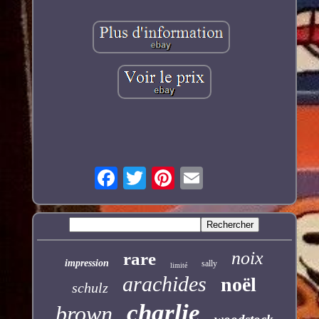
noix
rare
impression
sally
limité
arachides
noël
schulz
charlie
brown