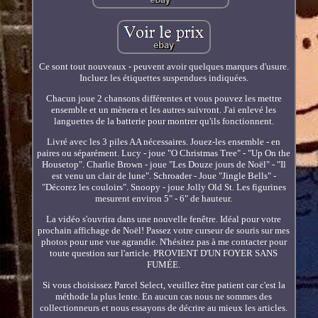
Ce sont tout nouveaux - peuvent avoir quelques marques d'usure.
Incluez les étiquettes suspendues indiquées.
Chacun joue 2 chansons différentes et vous pouvez les mettre
ensemble et un mènera et les autres suivront. J'ai enlevé les
languettes de la batterie pour montrer qu'ils fonctionnent.
Livré avec les 3 piles AA nécessaires. Jouez-les ensemble - en
paires ou séparément. Lucy - joue "O Christmas Tree" - "Up On the
Housetop". Charlie Brown - joue "Les Douze jours de Noël" - "Il
est venu un clair de lune". Schroader - Joue "Jingle Bells" -
"Décorez les couloirs". Snoopy - joue Jolly Old St. Les figurines
mesurent environ 5" - 6" de hauteur.
La vidéo s'ouvrira dans une nouvelle fenêtre. Idéal pour votre
prochain affichage de Noël! Passez votre curseur de souris sur mes
photos pour une vue agrandie. N'hésitez pas à me contacter pour
toute question sur l'article. PROVIENT D'UN FOYER SANS
FUMÉE.
Si vous choisissez Parcel Select, veuillez être patient car c'est la
méthode la plus lente. En aucun cas nous ne sommes des
collectionneurs et nous essayons de décrire au mieux les articles.