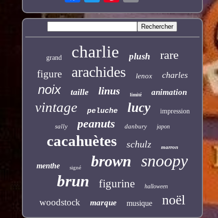
charlie
rare
plush
grand
arachides
figure
charles
lenox
noix
linus
taille
animation
limité
vintage
lucy
peluche
impression
peanuts
sally
danbury
japon
cacahuètes
schulz
marron
snoopy
brown
menthe
signé
brun
figurine
halloween
noël
woodstock
marque
musique