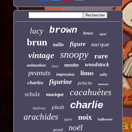
brown
lucy
lenox
signé
brun
figure
taille
marque
snoopy
vintage
rare
woodstock
menthe
animation
limité
peanuts
linus
impression
sally
figurine
charles
peluche
marron
cacahuètes
schulz
musique
charlie
plush
danbury
arachides
noix
japon
halloween
noël
grand