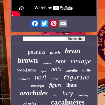
brun
peanuts
plush
brown
rare
vintage
marron
noix
woodstock
taille
menthe
signé
noël
figurine
peluche
grand
linus
figure
musique
arachides
lucy
danbury
sally
cacahuètes
charles