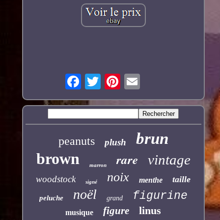
brun
peanuts
plush
brown
rare
vintage
marron
noix
woodstock
taille
menthe
signé
noël
figurine
peluche
grand
linus
figure
musique