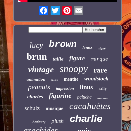
brown
lucy
lenox
signé
brun
figure
taille
marque
snoopy
vintage
rare
woodstock
menthe
animation
limité
peanuts
linus
impression
sally
figurine
charles
peluche
marron
cacahuètes
schulz
musique
charlie
plush
danbury
arachides
noix