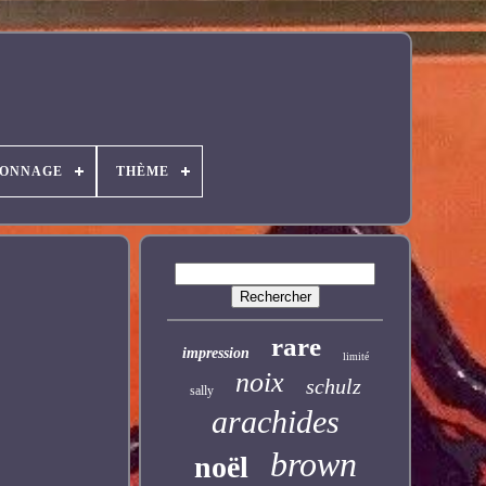
SONNAGE
THÈME
rare
impression
limité
noix
schulz
sally
arachides
brown
noël