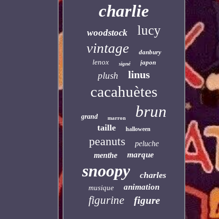
charlie
lucy
woodstock
vintage
danbury
lenox
japon
signé
linus
plush
cacahuètes
brun
grand
marron
taille
halloween
peanuts
peluche
marque
menthe
snoopy
charles
animation
musique
figurine
figure