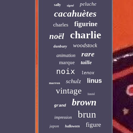
peluche
sally
signé
cacahuètes
figurine
charles
charlie
noël
woodstock
danbury
rare
animation
taille
marque
noix
lenox
linus
schulz
marron
vintage
limité
brown
grand
brun
impression
figure
japon
halloween