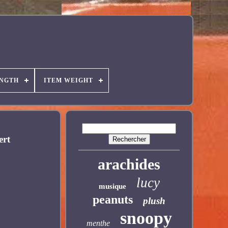
ENGTH
ITEM WEIGHT
ert
arachides
lucy
musique
peanuts
plush
snoopy
menthe