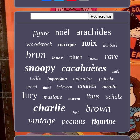
arachides
noël
figure
noix
woodstock
marque
danbury
brun
rare
plush
lenox
japon
snoopy
cacahuètes
sally
taille
peluche
animation
impression
charles
menthe
grand
halloween
limité
lucy
linus
schulz
musique
marron
charlie
brown
signé
vintage
peanuts
figurine