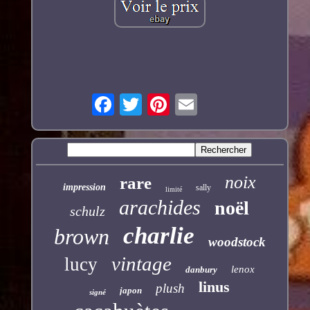
noix
rare
impression
sally
limité
arachides
noël
schulz
charlie
brown
woodstock
vintage
lucy
lenox
danbury
linus
plush
japon
signé