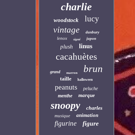
charlie
lucy
woodstock
vintage
danbury
lenox
japon
signé
linus
plush
cacahuètes
brun
grand
marron
taille
halloween
peanuts
peluche
marque
menthe
snoopy
charles
animation
musique
figurine
figure