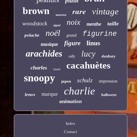
plush
brown
rare
vintage
marron
noix
woodstock
taille
menthe
signé
noël
figurine
peluche
grand
linus
figure
musique
arachides
lucy
danbury
sally
cacahuètes
charles
limité
snoopy
schulz
japon
impression
charlie
marque
lenox
halloween
animation
Index
Contact