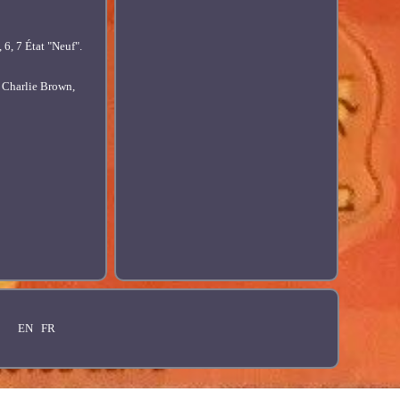
7 État "Neuf".
. Charlie Brown,
EN
FR