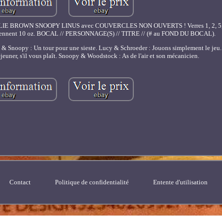
OWN SNOOPY LINUS avec COUVERCLES NON OUVERTS ! Verres 1, 2, 5, 6, 
ontiennent 10 oz. BOCAL // PERSONNAGE(S) // TITRE // (# au FOND DU BOCAL).
us & Snoopy : Un tour pour une sieste. Lucy & Schroeder : Jouons simplement le jeu
uner, s'il vous plaît. Snoopy & Woodstock : As de l'air et son mécanicien.
Contact
Politique de confidentialité
Entente d'utilisation