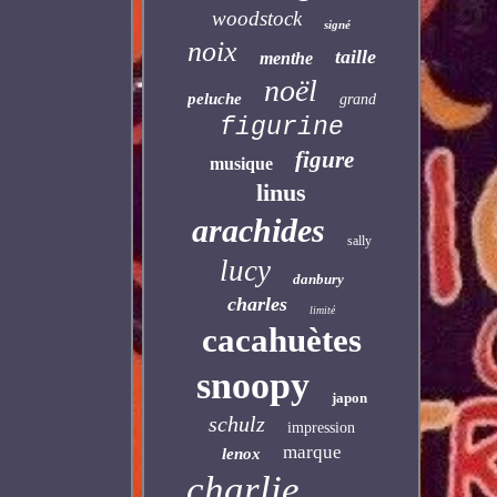
woodstock
signé
noix
taille
menthe
noël
peluche
grand
figurine
figure
musique
linus
arachides
sally
lucy
danbury
charles
limité
cacahuètes
snoopy
japon
schulz
impression
marque
lenox
charlie