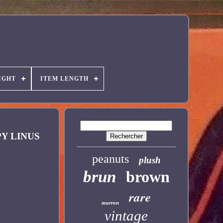
IGHT
ITEM LENGTH
Y LINUS
peanuts
plush
brun
brown
rare
marron
vintage