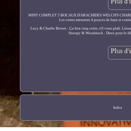
MINT COMPLET 5 BOCAUX D'ARACHIDES WELCH'S CHARLIE BR
Les verres mesurent 4 pouces de haut et c
Lucy & Charlie Brown : Ça fera cinq cents, s'il vous plaît. Lin
Snoopy & Woodstock : Deux pour le déje
Index