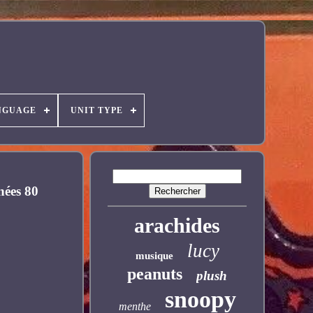
NGUAGE
UNIT TYPE
nées 80
arachides
lucy
musique
peanuts
plush
snoopy
menthe