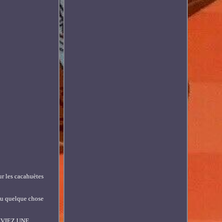
ur les cacahuètes
 ou quelque chose
ROUVIEZ UNE