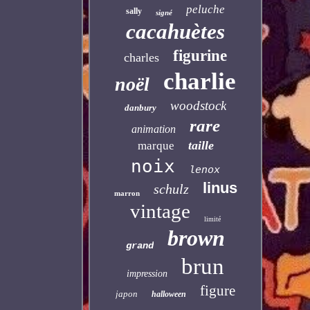
peluche
sally
signé
cacahuètes
figurine
charles
charlie
noël
woodstock
danbury
rare
animation
taille
marque
noix
lenox
linus
schulz
marron
vintage
limité
brown
grand
brun
impression
figure
japon
halloween