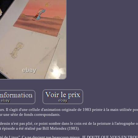
s. Il s'agit d'une cellule d'animation originale de 1983 peinte à la main utilisée po
ur une série de fonds correspondants.
 dessin n'est pas plié, ce point sombre dans le coin est de la peinture à l'aérographe
t épisode a été réalisé par Bill Melendez (1983).
sécurité de Linus". Ça ne devient pas beaucoup mieux. JE DOUTE QUE VOUS EN T