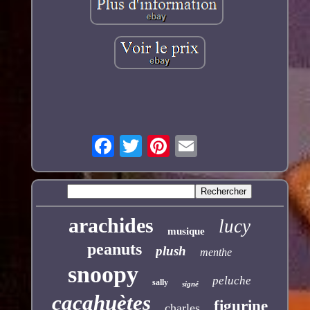
arachides
lucy
musique
peanuts
plush
menthe
snoopy
peluche
sally
signé
cacahuètes
figurine
charles