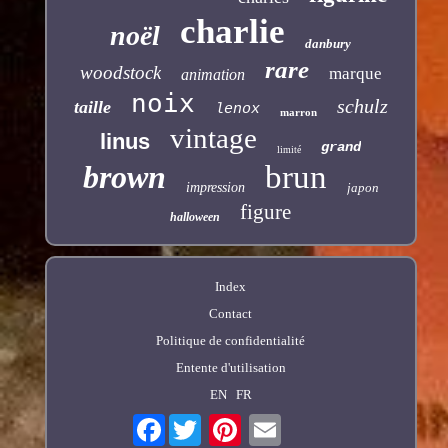
charlie
noël
danbury
rare
woodstock
marque
animation
noix
schulz
taille
lenox
marron
vintage
linus
grand
limité
brown
brun
impression
japon
figure
halloween
Index
Contact
Politique de confidentialité
Entente d'utilisation
EN
FR
Facebook