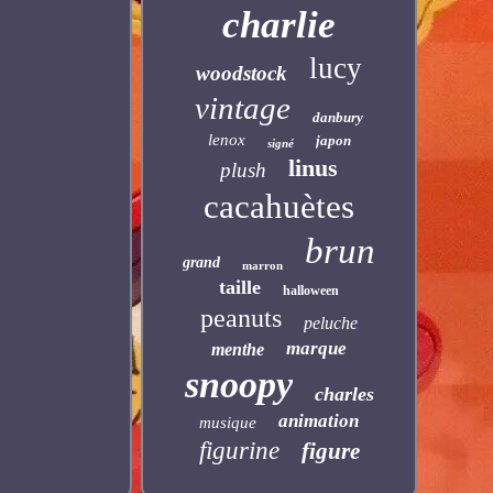
charlie
lucy
woodstock
vintage
danbury
lenox
japon
signé
linus
plush
cacahuètes
brun
grand
marron
taille
halloween
peanuts
peluche
marque
menthe
snoopy
charles
animation
musique
figurine
figure