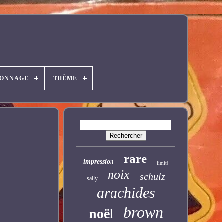
SONNAGE
THÈME
rare
impression
limité
noix
schulz
sally
arachides
brown
noël