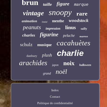
brun
figure
taille
marque
snoopy
vintage
rare
woodstock
menthe
animation
limité
peanuts
linus
impression
sally
figurine
charles
peluche
marron
cacahuètes
schulz
musique
charlie
plush
danbury
arachides
noix
japon
halloween
noël
grand
Index
Contact
Politique de confidentialité