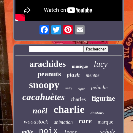
arachides
lucy
musique
peanuts
plush
menthe
snoopy
peluche
sally
signé
cacahuètes
figurine
charles
charlie
noël
danbury
rare
woodstock
marque
animation
noix
schulz
taille
lenox