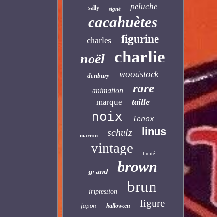
peluche
sally
signé
cacahuètes
figurine
charles
charlie
noël
woodstock
danbury
rare
animation
taille
marque
noix
lenox
linus
schulz
marron
vintage
limité
brown
grand
brun
impression
figure
japon
halloween