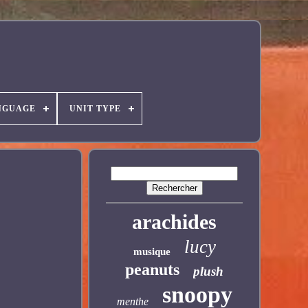
NGUAGE
UNIT TYPE
arachides
lucy
musique
peanuts
plush
snoopy
menthe