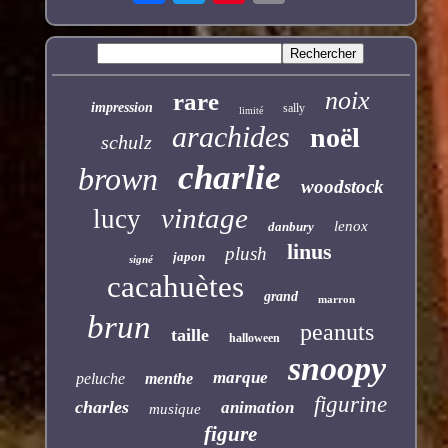
noix
rare
impression
sally
limité
arachides
noël
schulz
charlie
brown
woodstock
vintage
lucy
lenox
danbury
linus
plush
japon
signé
cacahuètes
grand
marron
brun
peanuts
taille
halloween
snoopy
marque
peluche
menthe
figurine
charles
animation
musique
figure