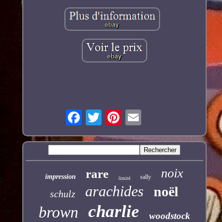
noix
rare
impression
sally
limité
arachides
noël
schulz
charlie
brown
woodstock