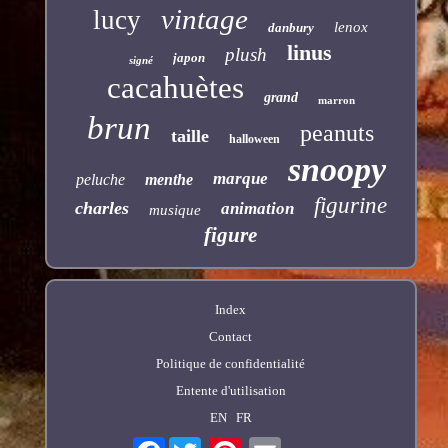
vintage
lucy
lenox
danbury
linus
plush
japon
signé
cacahuètes
grand
marron
brun
peanuts
taille
halloween
snoopy
marque
peluche
menthe
figurine
charles
animation
musique
figure
Index
Contact
Politique de confidentialité
Entente d'utilisation
EN
FR
Facebook