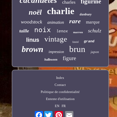
cacahuètes
figurine
charles
charlie
noël
danbury
rare
woodstock
marque
animation
noix
schulz
taille
lenox
marron
vintage
linus
grand
limité
brown
brun
impression
japon
figure
halloween
Index
Contact
Politique de confidentialité
Entente d'utilisation
EN
FR
Facebook