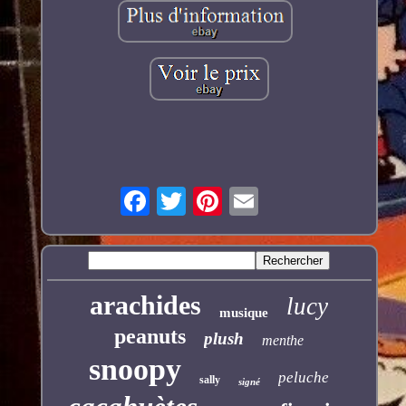
arachides
lucy
musique
peanuts
plush
menthe
snoopy
peluche
sally
signé