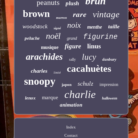
brun
peanuts
plush
brown
rare
vintage
marron
noix
woodstock
taille
menthe
signé
noël
figurine
peluche
grand
linus
figure
musique
arachides
lucy
danbury
sally
cacahuètes
charles
limité
snoopy
schulz
japon
impression
charlie
marque
lenox
halloween
animation
Index
Contact